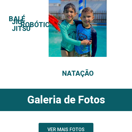
BALÉ
JIU-
ROBÓTICA
JITSU
NATAÇÃO
Galeria de Fotos
VER MAIS FOTOS